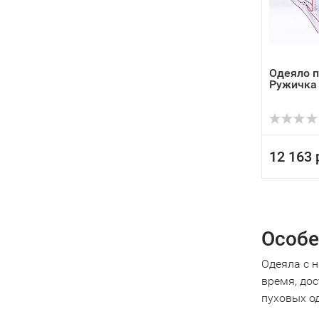
Одеяло п
Ружичка
12 163 
Особе
Одеяла с 
время, до
пуховых о