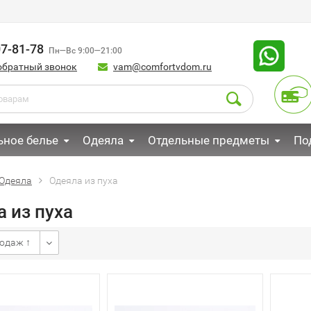
07-81-78
Пн—Вс 9:00—21:00
обратный звонок
vam@comfortvdom.ru
ьное белье
Одеяла
Отдельные предметы
По
Одеяла
Одеяла из пуха
 из пуха
одаж ↑