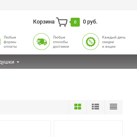
Корзина
0 руб.
0
Любые
Любые
Каждый день
формы
способы
cкидки
оплаты
доставки
и акции
душки