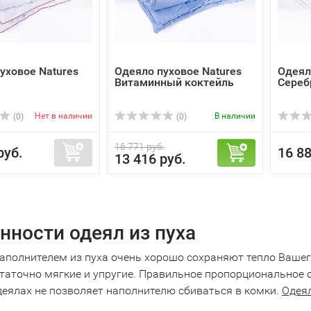
уховое Natures
Одеяло пуховое Natures
Одеял
Витаминный коктейль
Сереб
Нет в наличии
В наличии
(0)
(0)
16 771 руб.
руб.
16 88
13 416 руб.
нности одеял из пуха
наполнителем из пуха очень хорошо сохраняют тепло Вашег
статочно мягкие и упругие. Правильное пропорциональное 
деялах не позволяет наполнителю сбиваться в комки.
Одеял