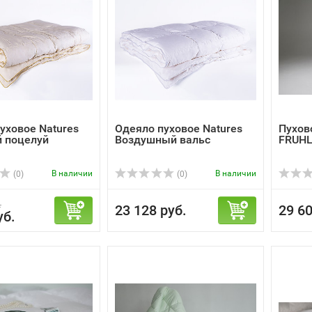
уховое Natures
Одеяло пуховое Natures
Пухов
 поцелуй
Воздушный вальс
FRUHLI
В наличии
В наличии
(0)
(0)
.
23 128 руб.
29 60
уб.