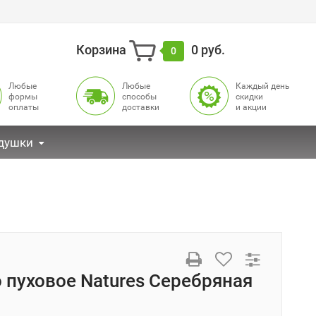
Корзина
0 руб.
0
Любые
Любые
Каждый день
формы
способы
cкидки
оплаты
доставки
и акции
душки
 пуховое Natures Серебряная