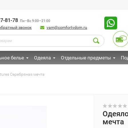
07-81-78
Пн—Вс 9:00—21:00
обратный звонок
vam@comfortvdom.ru
ьное белье
Одеяла
Отдельные предметы
По
tures Серебряная мечта
Одеяло
мечта