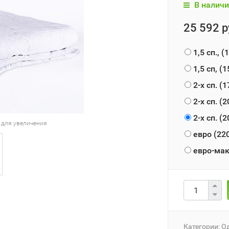
В наличи
25 592 р
1,5 сп., 
1,5 сп, (
2-х сп. (
2-х сп. (
2-х сп. (
 для увеличения
евро (22
евро-мак
Категории:
Од