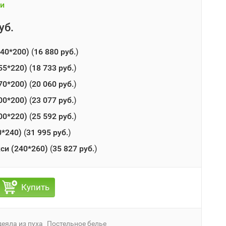
и
уб.
(140*200)
(
16 880 руб.
)
155*220)
(
18 733 руб.
)
170*200)
(
20 060 руб.
)
200*200)
(
23 077 руб.
)
200*220)
(
25 592 руб.
)
0*240)
(
31 995 руб.
)
си (240*260)
(
35 827 руб.
)
Купить
еяла из пуха
Постельное белье