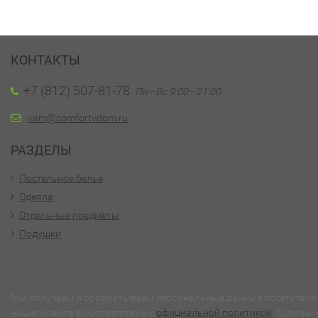
КОНТАКТЫ
+7 (812) 507-81-78
Пн—Вс 9:00—21:00
vam@comfortvdom.ru
РАЗДЕЛЫ
Постельное белье
Одеяла
Отдельные предметы
Подушки
Мы получаем и обрабатываем персональные данные посетителе
нашего сайта в соответствии с
официальной политикой
. Если вы 