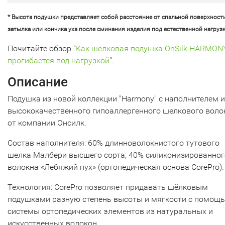
* Высота подушки представляет собой расстояние от спальной поверхност
затылка или кончика уха после сминания изделия под естественной нагрузк
Почитайте обзор "
Как шёлковая подушка OnSilk HARMON
прогибается под нагрузкой
".
Описание
Подушка из новой коллекции "Harmony" c наполнителем и
высококачественного гипоаллергенного шелкового воло
от компании Онсилк.
Состав наполнителя: 60% длинноволокнистого тутового
шелка Малбери высшего сорта; 40% силиконизированног
волокна «Лебяжий пух» (ортопедическая основа CorePro).
Технология: CorePro позволяет придавать шёлковым
подушками разную степень высоты и мягкости с помощ
системы ортопедических элементов из натуральных и
искусственных волокон.