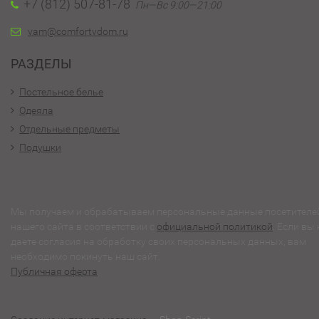
+7 (812) 507-81-78
Пн—Вс 9:00—21:00
vam@comfortvdom.ru
РАЗДЕЛЫ
Постельное белье
Одеяла
Отдельные предметы
Подушки
Мы получаем и обрабатываем персональные данные посетителе
нашего сайта в соответствии с
официальной политикой
. Если вы 
даете согласия на обработку своих персональных данных, вам
необходимо покинуть наш сайт.
Публичная оферта