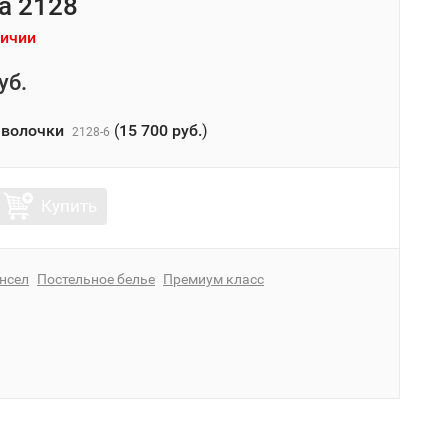
la 2128
личии
уб.
аволочки
(
15 700 руб.
)
2128-6
Купить
нсел
Постельное белье
Премиум класс