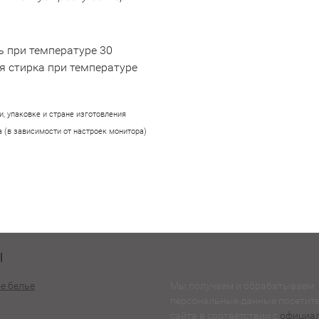
 при температуре 30
я стирка при температуре
, упаковке и стране изготовления
 (в зависимости от настроек монитора)
Ы
е белье
Мы получаем и обрабатываем
персональные данные посетит
сайта в соответствии с
официа