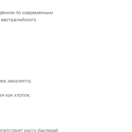
едённое по современным
 австралийского
ева эвкалипта;
я как хлопок;
пятствует росту бактерий.