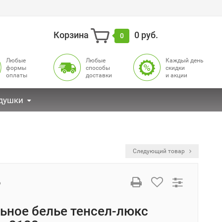
Корзина
0 руб.
0
Любые
Любые
Каждый день
формы
способы
cкидки
оплаты
доставки
и акции
душки
Следующий товар
6
ьное белье тенсел-люкс