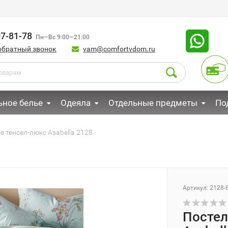
07-81-78
Пн—Вс 9:00—21:00
обратный звонок
vam@comfortvdom.ru
ьное белье
Одеяла
Отдельные предметы
По
е тенсел-люкс Asabella 2128
Артикул:
2128-
Постел