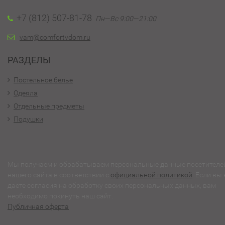
+7 (812) 507-81-78
Пн—Вс 9:00—21:00
vam@comfortvdom.ru
РАЗДЕЛЫ
Постельное белье
Одеяла
Отдельные предметы
Подушки
Мы получаем и обрабатываем персональные данные посетителе
нашего сайта в соответствии с
официальной политикой
. Если вы 
даете согласия на обработку своих персональных данных, вам
необходимо покинуть наш сайт.
Публичная оферта