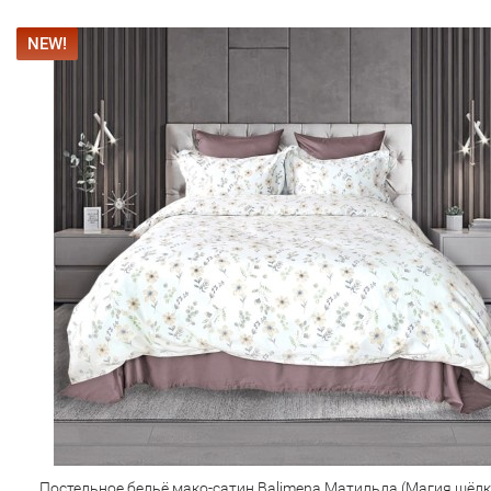
NEW!
Постельное бельё мако-сатин Balimena Матильда (Магия шёлк